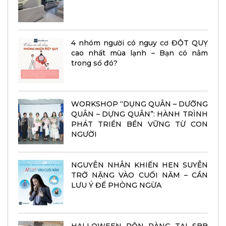
4 nhóm người có nguy cơ ĐỘT QUỴ
cao nhất mùa lạnh – Bạn có nằm
trong số đó?
WORKSHOP “DỤNG QUÂN – DƯỠNG
QUÂN – DỰNG QUÂN”: HÀNH TRÌNH
PHÁT TRIỂN BỀN VỮNG TỪ CON
NGƯỜI
NGUYÊN NHÂN KHIẾN HEN SUYỄN
TRỞ NẶNG VÀO CUỐI NĂM – CẦN
LƯU Ý ĐỂ PHÒNG NGỪA