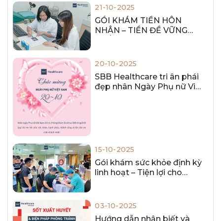
21-10-2025
GÓI KHÁM TIỀN HÔN
NHÂN – TIỀN ĐỀ VỮNG
CHẮC CHO HÔN NHÂN
HẠNH PHÚC
20-10-2025
SBB Healthcare tri ân phái
đẹp nhân Ngày Phụ nữ Việt
Nam 20/10
15-10-2025
Gói khám sức khỏe định kỳ
linh hoạt – Tiện lợi cho
doanh nghiệp hiện đại
03-10-2025
Hướng dẫn nhận biết và