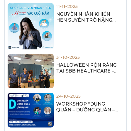
VỮNG TỪ CON NGƯỜI
11-11-2025
NGUYÊN NHÂN KHIẾN
HEN SUYỄN TRỞ NẶNG
VÀO CUỐI NĂM – CẦN LƯU
Ý ĐỂ PHÒNG NGỪA
31-10-2025
HALLOWEEN RỘN RÀNG
TẠI SBB HEALTHCARE –
VUI, KHỎE VÀ LAN TỎA
NĂNG LƯỢNG TÍCH CỰC!
24-10-2025
WORKSHOP “DỤNG
QUÂN – DƯỠNG QUÂN –
DỰNG QUÂN”