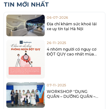
TIN MỚI NHẤT
06-07-2026
Địa chỉ khám sức khoẻ lái
xe uy tín tại Hà Nội
26-11-2025
4 nhóm người có nguy cơ
ĐỘT QUỴ cao nhất mùa
lạnh – Bạn có nằm trong số
đó?
07-11-2025
WORKSHOP “DỤNG
QUÂN – DƯỠNG QUÂN –
DỰNG QUÂN”: HÀNH
TRÌNH PHÁT TRIỂN BỀN