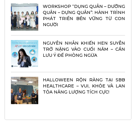
WORKSHOP “DỤNG QUÂN – DƯỠNG
QUÂN – DỰNG QUÂN”: HÀNH TRÌNH
PHÁT TRIỂN BỀN VỮNG TỪ CON
NGƯỜI
NGUYÊN NHÂN KHIẾN HEN SUYỄN
TRỞ NẶNG VÀO CUỐI NĂM – CẦN
LƯU Ý ĐỂ PHÒNG NGỪA
HALLOWEEN RỘN RÀNG TẠI SBB
HEALTHCARE – VUI, KHỎE VÀ LAN
TỎA NĂNG LƯỢNG TÍCH CỰC!