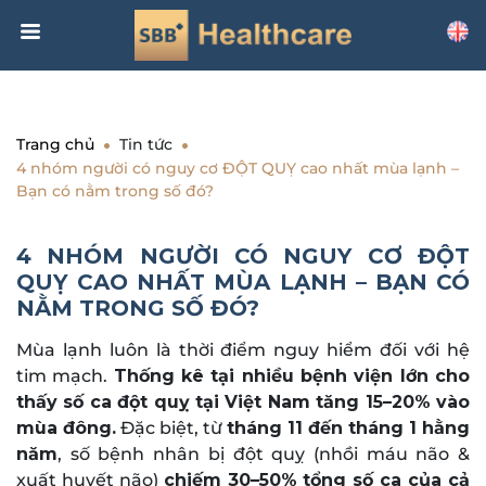
Trang chủ
Tin tức
4 nhóm người có nguy cơ ĐỘT QUỴ cao nhất mùa lạnh –
Bạn có nằm trong số đó?
4 NHÓM NGƯỜI CÓ NGUY CƠ ĐỘT
QUỴ CAO NHẤT MÙA LẠNH – BẠN CÓ
NẰM TRONG SỐ ĐÓ?
Mùa lạnh luôn là thời điểm nguy hiểm đối với hệ
tim mạch.
Thống kê tại nhiều bệnh viện lớn cho
thấy số ca đột quỵ tại Việt Nam tăng 15–20% vào
mùa đông.
Đặc biệt, từ
tháng 11 đến tháng 1 hằng
năm
, số bệnh nhân bị đột quỵ (nhồi máu não &
xuất huyết não)
chiếm 30–50% tổng số ca của cả