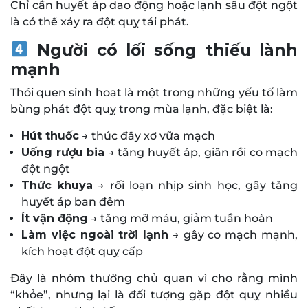
Chỉ cần huyết áp dao động hoặc lạnh sâu đột ngột
là có thể xảy ra đột quỵ tái phát.
Người có lối sống thiếu lành
mạnh
Thói quen sinh hoạt là một trong những yếu tố làm
bùng phát đột quỵ trong mùa lạnh, đặc biệt là:
Hút thuốc
→ thúc đẩy xơ vữa mạch
Uống rượu bia
→ tăng huyết áp, giãn rồi co mạch
đột ngột
Thức khuya
→ rối loạn nhịp sinh học, gây tăng
huyết áp ban đêm
Ít vận động
→ tăng mỡ máu, giảm tuần hoàn
Làm việc ngoài trời lạnh
→ gây co mạch mạnh,
kích hoạt đột quỵ cấp
Đây là nhóm thường chủ quan vì cho rằng mình
“khỏe”, nhưng lại là đối tượng gặp đột quỵ nhiều