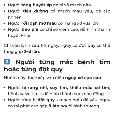
Người
tăng huyết áp
dễ bị vỡ mạch não
Người
tiểu đường
có mạch máu yếu, dễ tắc
nghẽn
Người
rối loạn mỡ máu
có mảng xơ vữa lớn
Người
béo phì
có chỉ số viêm cao, dễ hình thành
huyết khối
Chỉ cần lạnh sâu 1–2 ngày, nguy cơ đột quỵ có thể
tăng gấp
2–3 lần
.
Người từng mắc bệnh tim
hoặc từng đột quỵ
Nhóm này được xếp vào diện
nguy cơ cực cao
.
Người bị
rung nhĩ, suy tim, thiếu máu cơ tim
,
bệnh valve tim → dễ hình thành cục máu đông.
Người từng bị
đột quỵ
→ mạch máu đã yếu, nguy
cơ tái phát cao gấp
9 lần
người bình thường.