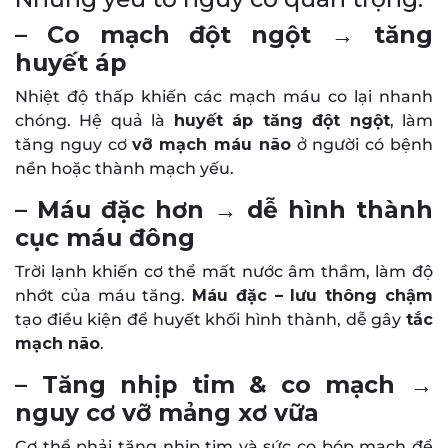
– Co mạch đột ngột → tăng
huyết áp
Nhiệt độ thấp khiến các mạch máu co lại nhanh
chóng. Hệ quả là
huyết áp tăng đột ngột
, làm
tăng nguy cơ
vỡ mạch máu não
ở người có bệnh
nền hoặc thành mạch yếu.
– Máu đặc hơn → dễ hình thành
cục máu đông
Trời lạnh khiến cơ thể mất nước âm thầm, làm độ
nhớt của máu tăng.
Máu đặc – lưu thông chậm
tạo điều kiện để huyết khối hình thành, dễ gây
tắc
mạch não
.
– Tăng nhịp tim & co mạch →
nguy cơ vỡ mảng xơ vữa
Cơ thể phải tăng nhịp tim và sức co bóp mạch để