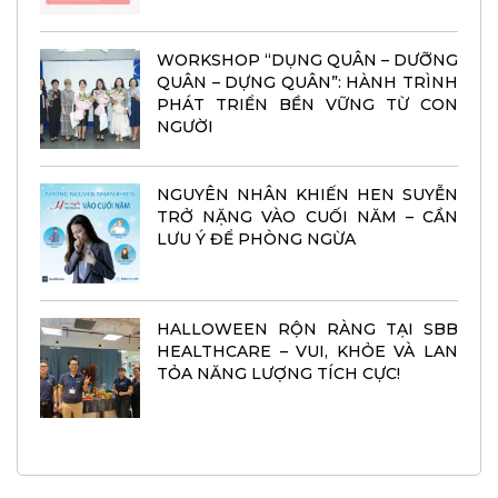
WORKSHOP “DỤNG QUÂN – DƯỠNG
QUÂN – DỰNG QUÂN”: HÀNH TRÌNH
PHÁT TRIỂN BỀN VỮNG TỪ CON
NGƯỜI
NGUYÊN NHÂN KHIẾN HEN SUYỄN
TRỞ NẶNG VÀO CUỐI NĂM – CẦN
LƯU Ý ĐỂ PHÒNG NGỪA
HALLOWEEN RỘN RÀNG TẠI SBB
HEALTHCARE – VUI, KHỎE VÀ LAN
TỎA NĂNG LƯỢNG TÍCH CỰC!