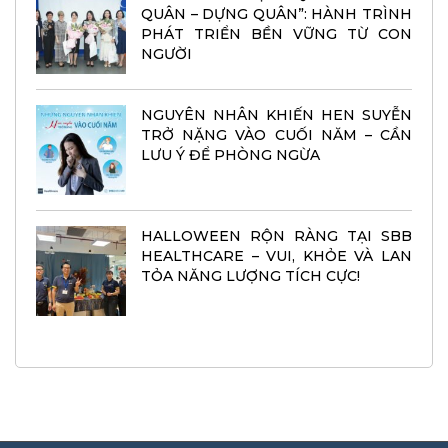
QUÂN – DỰNG QUÂN”: HÀNH TRÌNH
PHÁT TRIỂN BỀN VỮNG TỪ CON
NGƯỜI
NGUYÊN NHÂN KHIẾN HEN SUYỄN
TRỞ NẶNG VÀO CUỐI NĂM – CẦN
LƯU Ý ĐỂ PHÒNG NGỪA
HALLOWEEN RỘN RÀNG TẠI SBB
HEALTHCARE – VUI, KHỎE VÀ LAN
TỎA NĂNG LƯỢNG TÍCH CỰC!