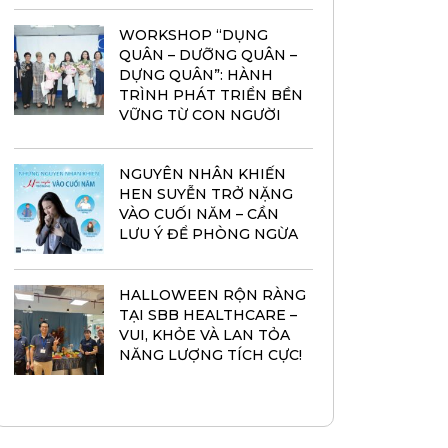
WORKSHOP “DỤNG
QUÂN – DƯỠNG QUÂN –
DỰNG QUÂN”: HÀNH
TRÌNH PHÁT TRIỂN BỀN
VỮNG TỪ CON NGƯỜI
NGUYÊN NHÂN KHIẾN
HEN SUYỄN TRỞ NẶNG
VÀO CUỐI NĂM – CẦN
LƯU Ý ĐỂ PHÒNG NGỪA
HALLOWEEN RỘN RÀNG
TẠI SBB HEALTHCARE –
VUI, KHỎE VÀ LAN TỎA
NĂNG LƯỢNG TÍCH CỰC!