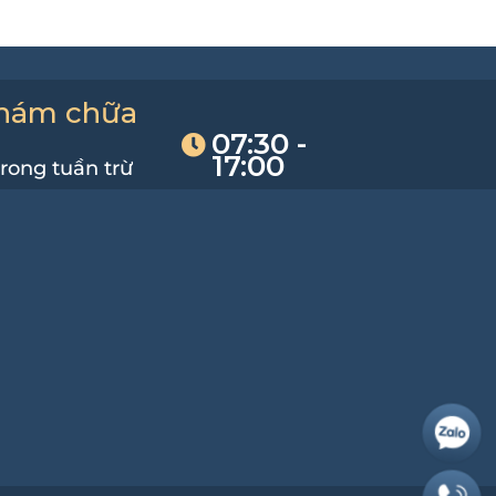
khám chữa
07:30 -
17:00
trong tuần trừ