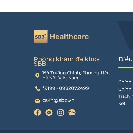
Phòng khám đa khoa
Điều
SBB
199 Trường Chinh, Phương Liệt,
Hà Nội, Việt Nam
Chính 
*9199
0982072499
-
Chính 
Trách 
cskh@sbb.vn
kết