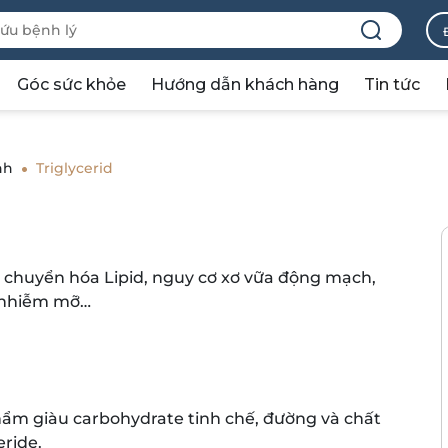
Góc sức khỏe
Hướng dẫn khách hàng
Tin tức
nh
Triglycerid
ạn chuyển hóa Lipid, nguy cơ xơ vữa động mạch,
ư nhiễm mỡ…
hẩm giàu carbohydrate tinh chế, đường và chất
eride.