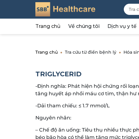
Trang chủ
Về chúng tôi
Dịch vụ y tế
Trang chủ
Tra cứu từ điển bệnh lý
Hóa si
TRIGLYCERID
-Định nghĩa: Phát hiện hội chứng rối lo
tăng huyết áp nhồi máu cơ tim, thận h
-Dải tham chiếu: ≤ 1.7 mmol/L
Nguyên nhân:
– Chế độ ăn uống: Tiêu thụ nhiều thực p
béo bão hòa có thể làm tăng mức triglyc