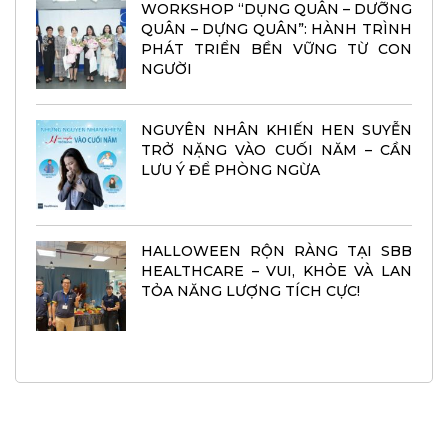
WORKSHOP “DỤNG QUÂN – DƯỠNG
QUÂN – DỰNG QUÂN”: HÀNH TRÌNH
PHÁT TRIỂN BỀN VỮNG TỪ CON
NGƯỜI
NGUYÊN NHÂN KHIẾN HEN SUYỄN
TRỞ NẶNG VÀO CUỐI NĂM – CẦN
LƯU Ý ĐỂ PHÒNG NGỪA
HALLOWEEN RỘN RÀNG TẠI SBB
HEALTHCARE – VUI, KHỎE VÀ LAN
TỎA NĂNG LƯỢNG TÍCH CỰC!