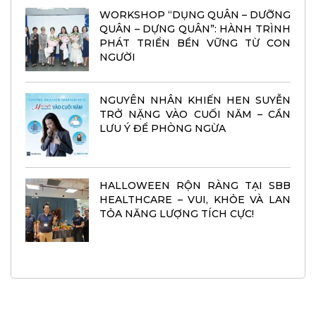
WORKSHOP “DỤNG QUÂN – DƯỠNG
QUÂN – DỰNG QUÂN”: HÀNH TRÌNH
PHÁT TRIỂN BỀN VỮNG TỪ CON
NGƯỜI
NGUYÊN NHÂN KHIẾN HEN SUYỄN
TRỞ NẶNG VÀO CUỐI NĂM – CẦN
LƯU Ý ĐỂ PHÒNG NGỪA
HALLOWEEN RỘN RÀNG TẠI SBB
HEALTHCARE – VUI, KHỎE VÀ LAN
TỎA NĂNG LƯỢNG TÍCH CỰC!