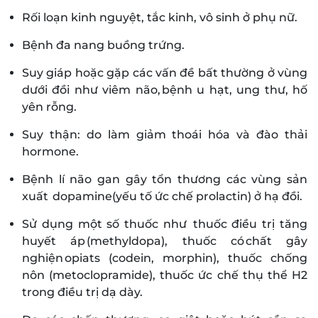
Rối loạn kinh nguyệt, tắc kinh, vô sinh ở phụ nữ.
Bệnh đa nang buồng trứng.
Suy giáp hoặc gặp các vấn đề bất thường ở vùng
dưới đồi như viêm não, bệnh u hạt, ung thư, hố
yên rỗng.
Suy thận: do làm giảm thoái hóa và đào thải
hormone.
Bệnh lí não gan gây tổn thương các vùng sản
xuất dopamine(yếu tố ức chế prolactin) ở hạ đồi.
Sử dụng một số thuốc như thuốc điều trị tăng
huyết áp (methyldopa), thuốc có chất gây
nghiện opiats (codein, morphin), thuốc chống
nôn (metoclopramide), thuốc ức chế thụ thể H2
trong điều trị dạ dày.