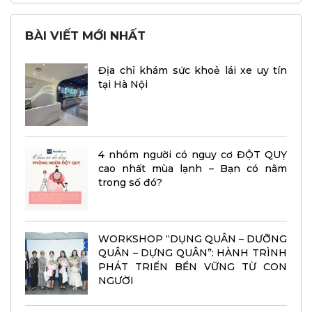
BÀI VIẾT MỚI NHẤT
Địa chỉ khám sức khoẻ lái xe uy tín
tại Hà Nội
4 nhóm người có nguy cơ ĐỘT QUỴ
cao nhất mùa lạnh – Bạn có nằm
trong số đó?
WORKSHOP “DỤNG QUÂN – DƯỠNG
QUÂN – DỰNG QUÂN”: HÀNH TRÌNH
PHÁT TRIỂN BỀN VỮNG TỪ CON
NGƯỜI