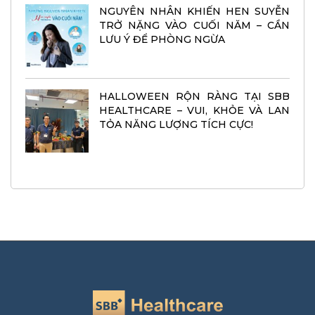
NGUYÊN NHÂN KHIẾN HEN SUYỄN
TRỞ NẶNG VÀO CUỐI NĂM – CẦN
LƯU Ý ĐỂ PHÒNG NGỪA
HALLOWEEN RỘN RÀNG TẠI SBB
HEALTHCARE – VUI, KHỎE VÀ LAN
TỎA NĂNG LƯỢNG TÍCH CỰC!