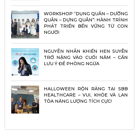
WORKSHOP “DỤNG QUÂN – DƯỠNG
QUÂN – DỰNG QUÂN”: HÀNH TRÌNH
PHÁT TRIỂN BỀN VỮNG TỪ CON
NGƯỜI
NGUYÊN NHÂN KHIẾN HEN SUYỄN
TRỞ NẶNG VÀO CUỐI NĂM – CẦN
LƯU Ý ĐỂ PHÒNG NGỪA
HALLOWEEN RỘN RÀNG TẠI SBB
HEALTHCARE – VUI, KHỎE VÀ LAN
TỎA NĂNG LƯỢNG TÍCH CỰC!