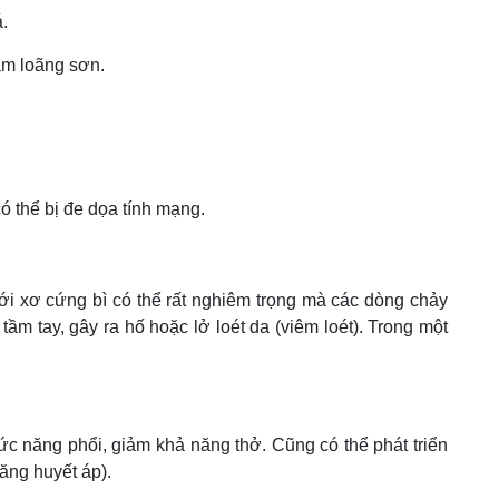
.
àm loãng sơn.
ó thể bị đe dọa tính mạng.
i xơ cứng bì có thể rất nghiêm trọng mà các dòng chảy
ầm tay, gây ra hố hoặc lở loét da (viêm loét). Trong một
ức năng phổi, giảm khả năng thở. Cũng có thể phát triển
ăng huyết áp).