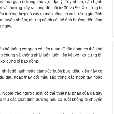
 kỳ thời gian ở trong khu vực địa lý. Tuy nhiên, căn bệnh
và thường xảy ra trong độ tuổi từ 30 và 50. Xơ cứng bì
hiều trường hợp nó xảy ra mà không có xu hướng gia đình
là truyền nhiễm, nhưng nó rất có thể ảnh hưởng đến lòng
g ngày.
vào hệ thống cơ quan có liên quan. Chẩn đoán có thể khó
n chung và không phải luôn luôn liên kết với xơ cứng bì.
a xơ cứng bì bao gồm:
nhiệt độ lạnh hoặc cảm xúc buồn bực, điều kiện này co
ê, đau hoặc thay đổi màu sắc trong các ngón tay hoặc
.
Ngoài trào ngược axit, có thể thiệt hại phần của dạ dày
p thụ các chất dinh dưỡng nếu cơ ruột không di chuyển