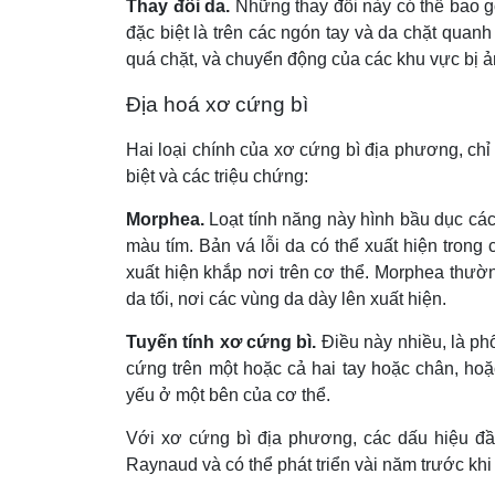
Thay đổi da.
Những thay đổi này có thể bao gồ
đặc biệt là trên các ngón tay và da chặt quanh
quá chặt, và chuyển động của các khu vực bị ả
Địa hoá xơ cứng bì
Hai loại chính của xơ cứng bì địa phương, ch
biệt và các triệu chứng:
Morphea.
Loạt tính năng này hình bầu dục các
màu tím. Bản vá lỗi da có thể xuất hiện trong 
xuất hiện khắp nơi trên cơ thể. Morphea thườ
da tối, nơi các vùng da dày lên xuất hiện.
Tuyến tính xơ cứng bì.
Điều này nhiều, là ph
cứng trên một hoặc cả hai tay hoặc chân, hoặ
yếu ở một bên của cơ thể.
Với xơ cứng bì địa phương, các dấu hiệu đầu
Raynaud và có thể phát triển vài năm trước khi