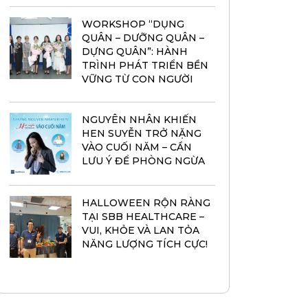
WORKSHOP “DỤNG
QUÂN – DƯỠNG QUÂN –
DỰNG QUÂN”: HÀNH
TRÌNH PHÁT TRIỂN BỀN
VỮNG TỪ CON NGƯỜI
NGUYÊN NHÂN KHIẾN
HEN SUYỄN TRỞ NẶNG
VÀO CUỐI NĂM – CẦN
LƯU Ý ĐỂ PHÒNG NGỪA
HALLOWEEN RỘN RÀNG
TẠI SBB HEALTHCARE –
VUI, KHỎE VÀ LAN TỎA
NĂNG LƯỢNG TÍCH CỰC!