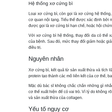
Hệ thống xơ cứng bì
Loại xơ cứng bì, còn gọi là xơ cứng hệ thốn
cơ quan nội tạng. Tiểu thể được xác định bởi 
được gọi là xơ cứng bì hạn chế, hoặc hội ch
Với xơ cứng bì hệ thống, thay đổi da có thể x
của bệnh. Sau đó, mức thay đổi giảm hoặc giả
điều trị.
Nguyên nhân
Xơ cứng bì, kết quả từ sản xuất thừa và tích l
protein tạo thành các mô liên kết của cơ thể, b
Mặc dù bác sĩ không chắc chắn những gì nhắc
cơ thể xuất hiện để có vai trò. Vì lý do không 
và sản xuất thừa của collagen.
Yếu tố nguy cơ