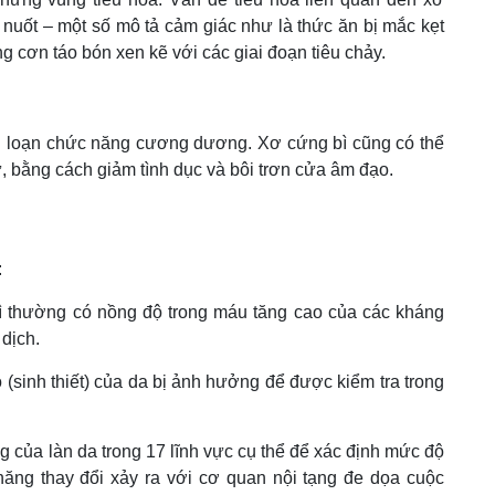
 nuốt – một số mô tả cảm giác như là thức ăn bị mắc kẹt
cơn táo bón xen kẽ với các giai đoạn tiêu chảy.
ối loạn chức năng cương dương. Xơ cứng bì cũng có thể
 bằng cách giảm tình dục và bôi trơn cửa âm đạo.
:
 thường có nồng độ trong máu tăng cao của các kháng
dịch.
 (sinh thiết) của da bị ảnh hưởng để được kiểm tra trong
ng của làn da trong 17 lĩnh vực cụ thể để xác định mức độ
ăng thay đổi xảy ra với cơ quan nội tạng đe dọa cuộc