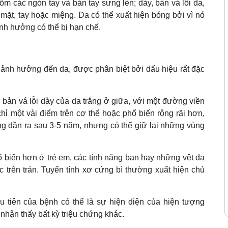
m các ngón tay và bàn tay sưng lên; dày, bản vá lỗi da,
 mặt, tay hoặc miệng. Da có thể xuất hiện bóng bởi vì nó
nh hưởng có thể bị hạn chế.
ỉ ảnh hưởng đến da, được phân biệt bởi dấu hiệu rất đặc
 bản vá lỗi dày của da trắng ở giữa, với một đường viền
chỉ một vài điểm trên cơ thể hoặc phổ biến rộng rãi hơn,
ng dần ra sau 3-5 năm, nhưng có thể giữ lại những vùng
ổ biến hơn ở trẻ em, các tính năng ban hay những vệt da
c trên trán. Tuyến tính xơ cứng bì thường xuất hiện chủ
 tiên của bệnh có thể là sự hiện diện của hiện tượng
 nhận thấy bất kỳ triệu chứng khác.