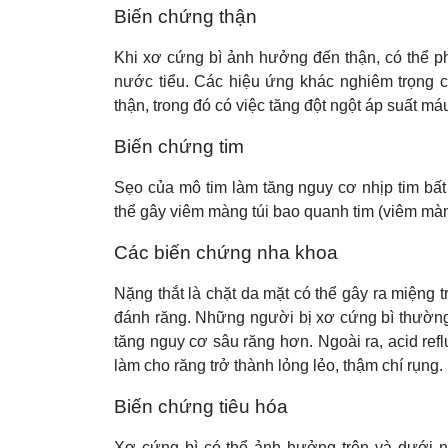
Biến chứng thận
Khi xơ cứng bì ảnh hưởng đến thận, có thể ph
nước tiểu. Các hiệu ứng khác nghiêm trọng 
thận, trong đó có việc tăng đột ngột áp suất m
Biến chứng tim
Sẹo của mô tim làm tăng nguy cơ nhịp tim bất
thể gây viêm màng túi bao quanh tim (viêm màn
Các biến chứng nha khoa
Nặng thắt là chặt da mặt có thể gây ra miệng
đánh răng. Những người bị xơ cứng bì thường
tăng nguy cơ sâu răng hơn. Ngoài ra, acid ref
làm cho răng trở thành lỏng lẻo, thậm chí rụng.
Biến chứng tiêu hóa
Xơ cứng bì có thể ảnh hưởng trên và dưới n