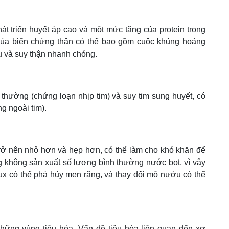
át triển huyết áp cao và một mức tăng của protein trong
của biến chứng thận có thể bao gồm cuộc khủng hoảng
áu và suy thận nhanh chóng.
 thường (chứng loạn nhịp tim) và suy tim sung huyết, có
g ngoài tim).
 trở nên nhỏ hơn và hẹp hơn, có thể làm cho khó khăn để
 không sản xuất số lượng bình thường nước bọt, vì vậy
lux có thể phá hủy men răng, và thay đổi mô nướu có thể
hững vùng tiêu hóa. Vấn đề tiêu hóa liên quan đến xơ