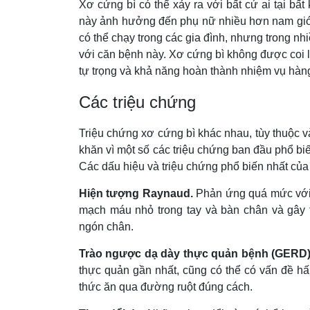
Xơ cứng bì có thể xảy ra với bất cứ ai tại bất
này ảnh hưởng đến phụ nữ nhiều hơn nam giới 
có thể chạy trong các gia đình, nhưng trong n
với căn bệnh này. Xơ cứng bì không được coi 
tự trọng và khả năng hoàn thành nhiệm vụ hàn
Các triệu chứng
Triệu chứng xơ cứng bì khác nhau, tùy thuộc 
khăn vì một số các triệu chứng ban đầu phổ biế
Các dấu hiệu và triệu chứng phổ biến nhất củ
Hiện tượng Raynaud.
Phản ứng quá mức với 
mạch máu nhỏ trong tay và bàn chân và gây t
ngón chân.
Trào ngược dạ dày thực quản bệnh (GERD)
thực quản gần nhất, cũng có thể có vấn đề hấ
thức ăn qua đường ruột đúng cách.