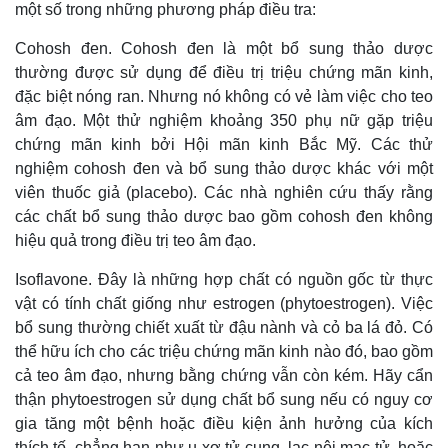
một số trong những phương pháp điều tra:
Cohosh đen. Cohosh đen là một bổ sung thảo dược
thường được sử dụng để điều trị triệu chứng mãn kinh,
đặc biệt nóng ran. Nhưng nó không có vẻ làm việc cho teo
âm đạo. Một thử nghiệm khoảng 350 phụ nữ gặp triệu
chứng mãn kinh bởi Hội mãn kinh Bắc Mỹ. Các thử
nghiệm cohosh đen và bổ sung thảo dược khác với một
viên thuốc giả (placebo). Các nhà nghiên cứu thấy rằng
các chất bổ sung thảo dược bao gồm cohosh đen không
hiệu quả trong điều trị teo âm đạo.
Isoflavone. Đây là những hợp chất có nguồn gốc từ thực
vật có tính chất giống như estrogen (phytoestrogen). Việc
bổ sung thường chiết xuất từ đậu nành và cỏ ba lá đỏ. Có
thể hữu ích cho các triệu chứng mãn kinh nào đó, bao gồm
cả teo âm đạo, nhưng bằng chứng vẫn còn kém. Hãy cẩn
thận phytoestrogen sử dụng chất bổ sung nếu có nguy cơ
gia tăng một bệnh hoặc điều kiện ảnh hưởng của kích
thích tố, chẳng hạn như u xơ tử cung, lạc nội mạc tử, hoặc