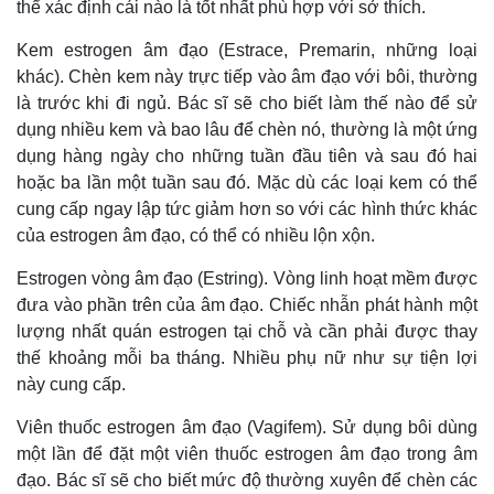
thể xác định cái nào là tốt nhất phù hợp với sở thích.
Kem estrogen âm đạo (Estrace, Premarin, những loại
khác). Chèn kem này trực tiếp vào âm đạo với bôi, thường
là trước khi đi ngủ. Bác sĩ sẽ cho biết làm thế nào để sử
dụng nhiều kem và bao lâu để chèn nó, thường là một ứng
dụng hàng ngày cho những tuần đầu tiên và sau đó hai
hoặc ba lần một tuần sau đó. Mặc dù các loại kem có thể
cung cấp ngay lập tức giảm hơn so với các hình thức khác
của estrogen âm đạo, có thể có nhiều lộn xộn.
Estrogen vòng âm đạo (Estring). Vòng linh hoạt mềm được
đưa vào phần trên của âm đạo. Chiếc nhẫn phát hành một
lượng nhất quán estrogen tại chỗ và cần phải được thay
thế khoảng mỗi ba tháng. Nhiều phụ nữ như sự tiện lợi
này cung cấp.
Viên thuốc estrogen âm đạo (Vagifem). Sử dụng bôi dùng
một lần để đặt một viên thuốc estrogen âm đạo trong âm
đạo. Bác sĩ sẽ cho biết mức độ thường xuyên để chèn các