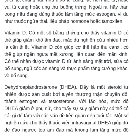
vú, tử cung hoặc ung thư buồng trứng. Ngoài ra, hãy thận
trọng nếu đang dùng thuốc làm tăng mức estrogen, ví dụ
như thuốc ngừa thai, liệu pháp hormone hoặc tamoxifen.
Vitamin D. Có một số bằng chứng cho thấy vitamin D có
thể giúp giảm khô âm đạo, mặc dù nghiên cứu nhiều hơn
là cần thiết. Vitamin D còn giúp cơ thể hấp thụ canxi, có
thể giúp ngăn ngừa mất xương liên quan đến mãn kinh.
Có thể nhận được vitamin D từ ánh sáng mặt trời, sữa có
bổ sung, ngũ cốc ăn sáng và thực phẩm tăng cường khác,
và bổ sung.
Dehydroepiandrosterone (DHEA). Đây là một steroid tự
nhiên được sản xuất bởi tuyến thượng thận chuyển đổi
thành estrogen và testosterone. Với lão hóa, mức độ
DHEA giảm ở phụ nữ, cho thấy sự suy giảm này có thể có
cái gì để làm với các vấn đề liên quan đến tuổi tác. Một số
nghiên cứu cho thấy thuốc viên intravaginal DHEA giúp đỡ
để đảo ngược teo âm đạo mà không làm tăng mức độ