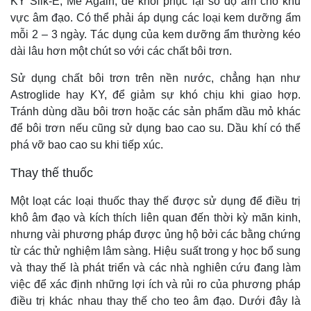
KY Silk-E, Me Again, để khôi phục lại số độ ẩm cho khu
vực âm đạo. Có thể phải áp dụng các loại kem dưỡng ẩm
mỗi 2 – 3 ngày. Tác dụng của kem dưỡng ẩm thường kéo
dài lâu hơn một chút so với các chất bôi trơn.
Sử dụng chất bôi trơn trên nền nước, chẳng hạn như
Astroglide hay KY, để giảm sự khó chịu khi giao hợp.
Tránh dùng dầu bôi trơn hoặc các sản phẩm dầu mỏ khác
để bôi trơn nếu cũng sử dụng bao cao su. Dầu khí có thể
phá vỡ bao cao su khi tiếp xúc.
Thay thế thuốc
Một loạt các loại thuốc thay thế được sử dụng để điều trị
khô âm đạo và kích thích liên quan đến thời kỳ mãn kinh,
nhưng vài phương pháp được ủng hộ bởi các bằng chứng
từ các thử nghiệm lâm sàng. Hiệu suất trong y học bổ sung
và thay thế là phát triển và các nhà nghiên cứu đang làm
việc để xác định những lợi ích và rủi ro của phương pháp
điều trị khác nhau thay thế cho teo âm đạo. Dưới đây là