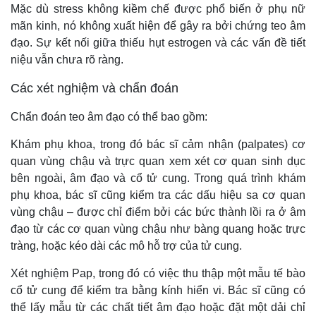
Mặc dù stress không kiềm chế được phổ biến ở phụ nữ
mãn kinh, nó không xuất hiện để gây ra bởi chứng teo âm
đạo. Sự kết nối giữa thiếu hụt estrogen và các vấn đề tiết
niệu vẫn chưa rõ ràng.
Các xét nghiệm và chẩn đoán
Chẩn đoán teo âm đạo có thể bao gồm:
Khám phụ khoa, trong đó bác sĩ cảm nhận (palpates) cơ
quan vùng chậu và trực quan xem xét cơ quan sinh dục
bên ngoài, âm đạo và cổ tử cung. Trong quá trình khám
phụ khoa, bác sĩ cũng kiểm tra các dấu hiệu sa cơ quan
vùng chậu – được chỉ điểm bởi các bức thành lồi ra ở âm
đạo từ các cơ quan vùng chậu như bàng quang hoặc trực
tràng, hoặc kéo dài các mô hỗ trợ của tử cung.
Xét nghiệm Pap, trong đó có việc thu thập một mẫu tế bào
cổ tử cung để kiểm tra bằng kính hiển vi. Bác sĩ cũng có
thể lấy mẫu từ các chất tiết âm đạo hoặc đặt một dải chỉ