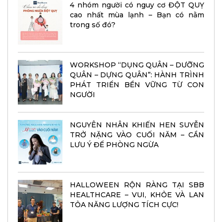
4 nhóm người có nguy cơ ĐỘT QUỴ
cao nhất mùa lạnh – Bạn có nằm
trong số đó?
WORKSHOP “DỤNG QUÂN – DƯỠNG
QUÂN – DỰNG QUÂN”: HÀNH TRÌNH
PHÁT TRIỂN BỀN VỮNG TỪ CON
NGƯỜI
NGUYÊN NHÂN KHIẾN HEN SUYỄN
TRỞ NẶNG VÀO CUỐI NĂM – CẦN
LƯU Ý ĐỂ PHÒNG NGỪA
HALLOWEEN RỘN RÀNG TẠI SBB
HEALTHCARE – VUI, KHỎE VÀ LAN
TỎA NĂNG LƯỢNG TÍCH CỰC!