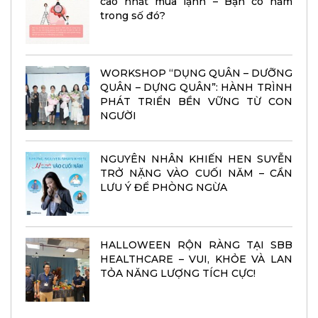
cao nhất mùa lạnh – Bạn có nằm
trong số đó?
WORKSHOP “DỤNG QUÂN – DƯỠNG
QUÂN – DỰNG QUÂN”: HÀNH TRÌNH
PHÁT TRIỂN BỀN VỮNG TỪ CON
NGƯỜI
NGUYÊN NHÂN KHIẾN HEN SUYỄN
TRỞ NẶNG VÀO CUỐI NĂM – CẦN
LƯU Ý ĐỂ PHÒNG NGỪA
HALLOWEEN RỘN RÀNG TẠI SBB
HEALTHCARE – VUI, KHỎE VÀ LAN
TỎA NĂNG LƯỢNG TÍCH CỰC!