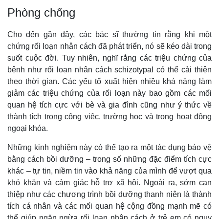
Phòng chống
Cho đến gần đây, các bác sĩ thường tin rằng khi một
chứng rối loạn nhân cách đã phát triển, nó sẽ kéo dài trong
suốt cuộc đời. Tuy nhiên, nghĩ rằng các triệu chứng của
bệnh như rối loạn nhân cách schizotypal có thể cải thiện
theo thời gian. Các yếu tố xuất hiện nhiều khả năng làm
giảm các triệu chứng của rối loạn này bao gồm các mối
quan hệ tích cực với bè và gia đình cũng như ý thức về
thành tích trong công việc, trường học và trong hoạt động
ngoại khóa.
Những kinh nghiệm này có thể tạo ra một tác dụng bảo vệ
bằng cách bồi dưỡng – trong số những đặc điểm tích cực
khác – tự tin, niềm tin vào khả năng của mình để vượt qua
khó khăn và cảm giác hỗ trợ xã hội. Ngoài ra, sớm can
thiệp như các chương trình bồi dưỡng thanh niên là thành
tích cá nhân và các mối quan hệ cộng đồng mạnh mẽ có
thể giúp ngăn ngừa rối loạn nhân cách ở trẻ em có nguy