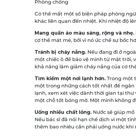
Phòng chống
Có thể mất một số biện pháp phòng ngừa
khác liên quan đến nhiệt. Khi nhiệt độ lê
Mang quần áo màu sáng, rộng và nhẹ.
cơ thể mát mẻ, bởi vì nó ức chế sự bốc hơ
Tránh bị cháy nắng.
Nếu đang đi ở ngoài
một chiếc ô để bảo vệ mình từ mặt trời, 
khả năng làm giảm cháy nắng của cơ thể l
Tìm kiếm một nơi lạnh hơn.
Trong một tò
một trong những cách tốt nhất để ngăn 
lạnh, xem xét việc dành thời gian tại th
một chỗ tốt bóng mờ. Một mình không đủ
Uống nhiều chất lỏng.
Nước sẽ giúp mồ h
Nếu bác sĩ đã nói hạn chế dịch vì một tì
thêm bao nhiêu cần phải uống nước khi n