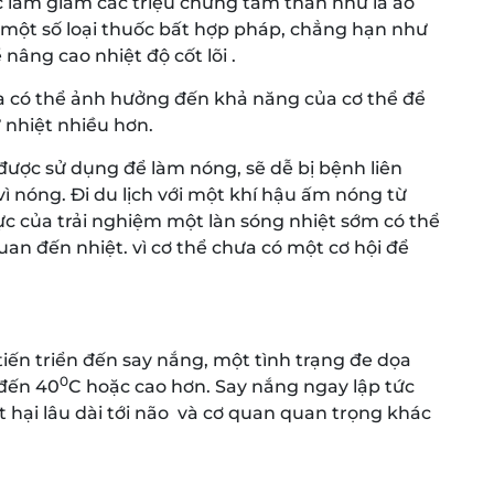
ặc làm giảm các triệu chứng tâm thần như là ảo
, một số loại thuốc bất hợp pháp, chẳng hạn như
nâng cao nhiệt độ cốt lõi .
 có thể ảnh hưởng đến khả năng của cơ thể để
ữ nhiệt nhiều hơn.
ược sử dụng để làm nóng, sẽ dễ bị bệnh liên
ì nóng. Đi du lịch với một khí hậu ấm nóng từ
c của trải nghiệm một làn sóng nhiệt sớm có thể
an đến nhiệt. vì cơ thể chưa có một cơ hội để
tiến triển đến say nắng, một tình trạng đe dọa
0
 đến 40
C hoặc cao hơn. Say nắng ngay lập tức
 hại lâu dài tới não và cơ quan quan trọng khác