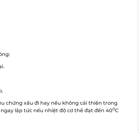
óng:
i.
o.
riệu chứng xấu đi hay nếu không cải thiện trong
0
 ngay lập tức nếu nhiệt độ cơ thể đạt đến 40
C