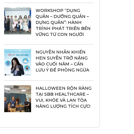
WORKSHOP “DỤNG
QUÂN – DƯỠNG QUÂN –
DỰNG QUÂN”: HÀNH
TRÌNH PHÁT TRIỂN BỀN
VỮNG TỪ CON NGƯỜI
NGUYÊN NHÂN KHIẾN
HEN SUYỄN TRỞ NẶNG
VÀO CUỐI NĂM – CẦN
LƯU Ý ĐỂ PHÒNG NGỪA
HALLOWEEN RỘN RÀNG
TẠI SBB HEALTHCARE –
VUI, KHỎE VÀ LAN TỎA
NĂNG LƯỢNG TÍCH CỰC!