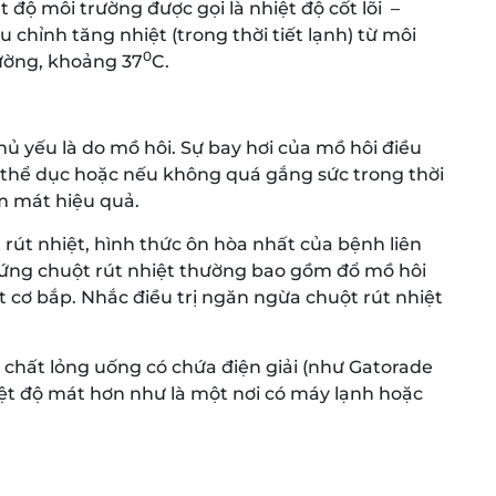
t độ môi trường được gọi là nhiệt độ cốt lõi –
u chỉnh tăng nhiệt (trong thời tiết lạnh) từ môi
0
hường, khoảng 37
C.
hủ yếu là do mồ hôi. Sự bay hơi của mồ hôi điều
ập thể dục hoặc nếu không quá gắng sức trong thời
àm mát hiệu quả.
t rút nhiệt, hình thức ôn hòa nhất của bệnh liên
hứng chuột rút nhiệt thường bao gồm đổ mồ hôi
 cơ bắp. Nhắc điều trị ngăn ngừa chuột rút nhiệt
 chất lỏng uống có chứa điện giải (như Gatorade
iệt độ mát hơn như là một nơi có máy lạnh hoặc