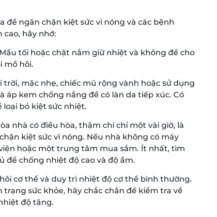
 để ngăn chặn kiệt sức vì nóng và các bệnh
n cao, hãy nhớ:
Mầu tối hoặc chặt nắm giữ nhiệt và không để cho
i mồ hôi.
 trời, mặc nhẹ, chiếc mũ rộng vành hoặc sử dụng
và áp kem chống nắng để có làn da tiếp xúc. Có
oại bỏ kiệt sức nhiệt.
a nhà có điều hòa, thậm chí chỉ một vài giờ, là
chặn kiệt sức vì nóng. Nếu nhà không có máy
ư viện hoặc một trung tâm mua sắm. Ít nhất, tìm
 để chống nhiệt độ cao và độ ẩm.
ôi cơ thể và duy trì nhiệt độ cơ thể bình thường.
nh trạng sức khỏe, hãy chắc chắn để kiểm tra về
hiệt độ tăng.