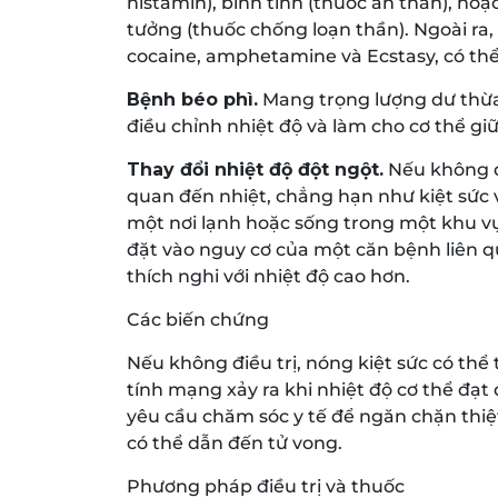
histamin), bình tĩnh (thuốc an thần), ho
tưởng (thuốc chống loạn thần). Ngoài ra
cocaine, amphetamine và Ecstasy, có thể 
Bệnh béo phì.
Mang trọng lượng dư thừa
điều chỉnh nhiệt độ và làm cho cơ thể gi
Thay đổi nhiệt độ đột ngột.
Nếu không đ
quan đến nhiệt, chẳng hạn như kiệt sức v
một nơi lạnh hoặc sống trong một khu vự
đặt vào nguy cơ của một căn bệnh liên qu
thích nghi với nhiệt độ cao hơn.
Các biến chứng
Nếu không điều trị, nóng kiệt sức có thể 
tính mạng xảy ra khi nhiệt độ cơ thể đạt
yêu cầu chăm sóc y tế để ngăn chặn thiệt
có thể dẫn đến tử vong.
Phương pháp điều trị và thuốc