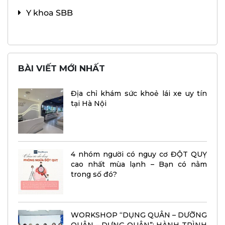
Y khoa SBB
BÀI VIẾT MỚI NHẤT
Địa chỉ khám sức khoẻ lái xe uy tín
tại Hà Nội
4 nhóm người có nguy cơ ĐỘT QUỴ
cao nhất mùa lạnh – Bạn có nằm
trong số đó?
WORKSHOP “DỤNG QUÂN – DƯỠNG