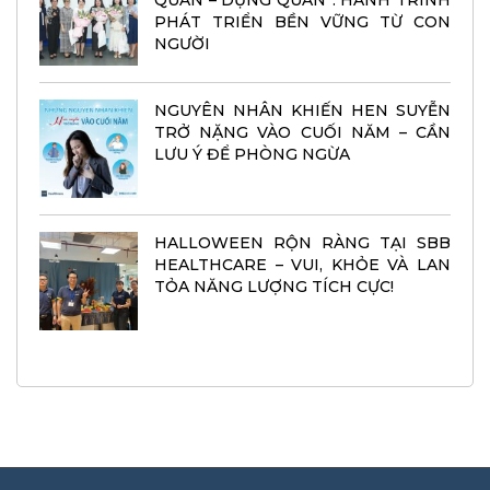
QUÂN – DỰNG QUÂN”: HÀNH TRÌNH
PHÁT TRIỂN BỀN VỮNG TỪ CON
NGƯỜI
NGUYÊN NHÂN KHIẾN HEN SUYỄN
TRỞ NẶNG VÀO CUỐI NĂM – CẦN
LƯU Ý ĐỂ PHÒNG NGỪA
HALLOWEEN RỘN RÀNG TẠI SBB
HEALTHCARE – VUI, KHỎE VÀ LAN
TỎA NĂNG LƯỢNG TÍCH CỰC!