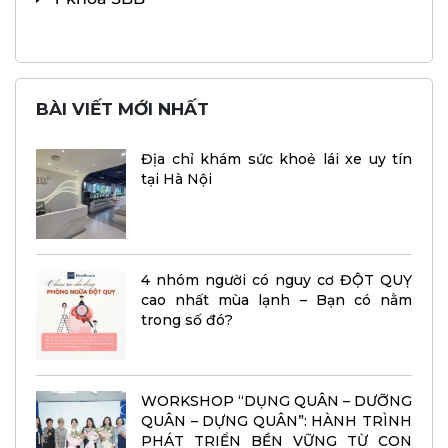
BÀI VIẾT MỚI NHẤT
Địa chỉ khám sức khoẻ lái xe uy tín
tại Hà Nội
4 nhóm người có nguy cơ ĐỘT QUỴ
cao nhất mùa lạnh – Bạn có nằm
trong số đó?
WORKSHOP “DỤNG QUÂN – DƯỠNG
QUÂN – DỰNG QUÂN”: HÀNH TRÌNH
PHÁT TRIỂN BỀN VỮNG TỪ CON