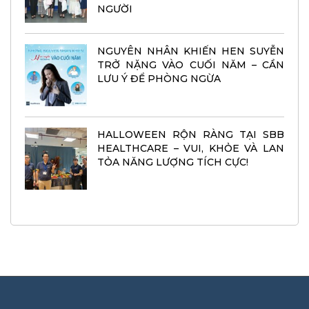
NGƯỜI
NGUYÊN NHÂN KHIẾN HEN SUYỄN
TRỞ NẶNG VÀO CUỐI NĂM – CẦN
LƯU Ý ĐỂ PHÒNG NGỪA
HALLOWEEN RỘN RÀNG TẠI SBB
HEALTHCARE – VUI, KHỎE VÀ LAN
TỎA NĂNG LƯỢNG TÍCH CỰC!