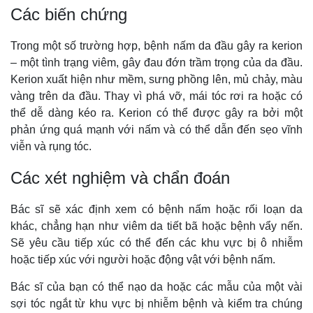
Các biến chứng
Trong một số trường hợp, bệnh nấm da đầu gây ra kerion
– một tình trạng viêm, gây đau đớn trầm trọng của da đầu.
Kerion xuất hiện như mềm, sưng phồng lên, mủ chảy, màu
vàng trên da đầu. Thay vì phá vỡ, mái tóc rơi ra hoặc có
thể dễ dàng kéo ra. Kerion có thể được gây ra bởi một
phản ứng quá mạnh với nấm và có thể dẫn đến sẹo vĩnh
viễn và rụng tóc.
Các xét nghiệm và chẩn đoán
Bác sĩ sẽ xác định xem có bệnh nấm hoặc rối loạn da
khác, chẳng hạn như viêm da tiết bã hoặc bệnh vẩy nến.
Sẽ yêu cầu tiếp xúc có thể đến các khu vực bị ô nhiễm
hoặc tiếp xúc với người hoặc động vật với bệnh nấm.
Bác sĩ của bạn có thể nạo da hoặc các mẫu của một vài
sợi tóc ngắt từ khu vực bị nhiễm bệnh và kiểm tra chúng