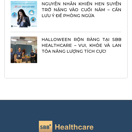
NGUYÊN NHÂN KHIẾN HEN SUYỄN
TRỞ NẶNG VÀO CUỐI NĂM – CẦN
LƯU Ý ĐỂ PHÒNG NGỪA
HALLOWEEN RỘN RÀNG TẠI SBB
HEALTHCARE – VUI, KHỎE VÀ LAN
TỎA NĂNG LƯỢNG TÍCH CỰC!