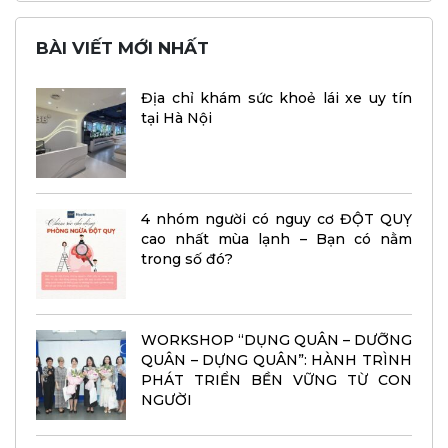
BÀI VIẾT MỚI NHẤT
Địa chỉ khám sức khoẻ lái xe uy tín
tại Hà Nội
4 nhóm người có nguy cơ ĐỘT QUỴ
cao nhất mùa lạnh – Bạn có nằm
trong số đó?
WORKSHOP “DỤNG QUÂN – DƯỠNG
QUÂN – DỰNG QUÂN”: HÀNH TRÌNH
PHÁT TRIỂN BỀN VỮNG TỪ CON
NGƯỜI