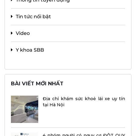
Tin tức nổi bật
Video
Y khoa SBB
BÀI VIẾT MỚI NHẤT
Địa chỉ khám sức khoẻ lái xe uy tín
tại Hà Nội
4 nhóm người có nguy cơ ĐỘT QUỴ