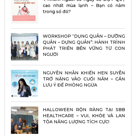
cao nhất mùa lạnh – Bạn có nằm
trong số đó?
WORKSHOP “DỤNG QUÂN – DƯỠNG
QUÂN – DỰNG QUÂN”: HÀNH TRÌNH
PHÁT TRIỂN BỀN VỮNG TỪ CON
NGƯỜI
NGUYÊN NHÂN KHIẾN HEN SUYỄN
TRỞ NẶNG VÀO CUỐI NĂM – CẦN
LƯU Ý ĐỂ PHÒNG NGỪA
HALLOWEEN RỘN RÀNG TẠI SBB
HEALTHCARE – VUI, KHỎE VÀ LAN
TỎA NĂNG LƯỢNG TÍCH CỰC!