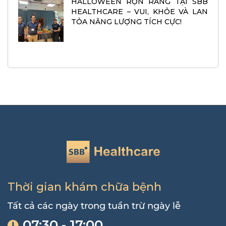
HALLOWEEN RỘN RÀNG TẠI SBB
HEALTHCARE – VUI, KHỎE VÀ LAN
TỎA NĂNG LƯỢNG TÍCH CỰC!
Thời gian khám chữa bệnh
Tất cả các ngày trong tuần trừ ngày lễ
07:30 - 17:00