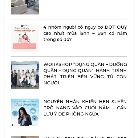
4 nhóm người có nguy cơ ĐỘT QUỴ
cao nhất mùa lạnh – Bạn có nằm
trong số đó?
WORKSHOP “DỤNG QUÂN – DƯỠNG
QUÂN – DỰNG QUÂN”: HÀNH TRÌNH
PHÁT TRIỂN BỀN VỮNG TỪ CON
NGƯỜI
NGUYÊN NHÂN KHIẾN HEN SUYỄN
TRỞ NẶNG VÀO CUỐI NĂM – CẦN
LƯU Ý ĐỂ PHÒNG NGỪA