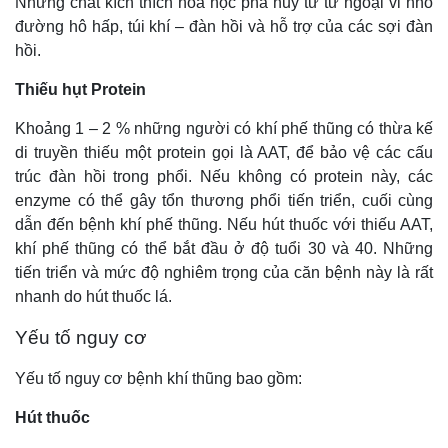
Những chất kích thích hóa học phá hủy từ từ ngoại vi nhỏ
đường hô hấp, túi khí – đàn hồi và hỗ trợ của các sợi đàn
hồi.
Thiếu hụt Protein
Khoảng 1 – 2 % những người có khí phế thũng có thừa kế
di truyền thiếu một protein gọi là AAT, để bảo vệ các cấu
trúc đàn hồi trong phổi. Nếu không có protein này, các
enzyme có thể gây tổn thương phổi tiến triển, cuối cùng
dẫn đến bệnh khí phế thũng. Nếu hút thuốc với thiếu AAT,
khí phế thũng có thể bắt đầu ở độ tuổi 30 và 40. Những
tiến triển và mức độ nghiêm trọng của căn bệnh này là rất
nhanh do hút thuốc lá.
Yếu tố nguy cơ
Yếu tố nguy cơ bệnh khí thũng bao gồm:
Hút thuốc