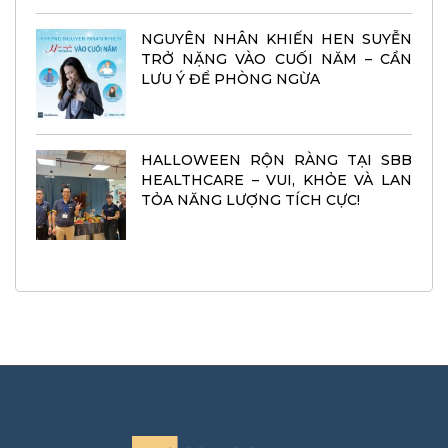
NGUYÊN NHÂN KHIẾN HEN SUYỄN
TRỞ NẶNG VÀO CUỐI NĂM – CẦN
LƯU Ý ĐỂ PHÒNG NGỪA
HALLOWEEN RỘN RÀNG TẠI SBB
HEALTHCARE – VUI, KHỎE VÀ LAN
TỎA NĂNG LƯỢNG TÍCH CỰC!