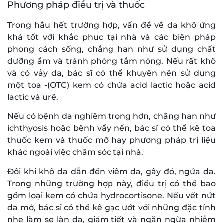
Phương pháp điều trị và thuốc
Trong hầu hết trường hợp, vấn đề về da khô ứng
khá tốt với khắc phục tại nhà và các biện pháp
phong cách sống, chẳng hạn như sử dụng chất
dưỡng ẩm và tránh phòng tắm nóng. Nếu rất khô
và có vảy da, bác sĩ có thể khuyên nên sử dụng
một toa -(OTC) kem có chứa acid lactic hoặc acid
lactic và urê.
Nếu có bệnh da nghiêm trọng hơn, chẳng hạn như
ichthyosis hoặc bệnh vẩy nến, bác sĩ có thể kê toa
thuốc kem và thuốc mỡ hay phương pháp trị liệu
khác ngoài việc chăm sóc tại nhà.
Đôi khi khô da dẫn đến viêm da, gây đỏ, ngứa da.
Trong những trường hợp này, điều trị có thể bao
gồm loại kem có chứa hydrocortisone. Nếu vết nứt
da mở, bác sĩ có thể kê gạc ướt với những đặc tính
nhẹ làm se làn da, giảm tiết và ngăn ngừa nhiễm