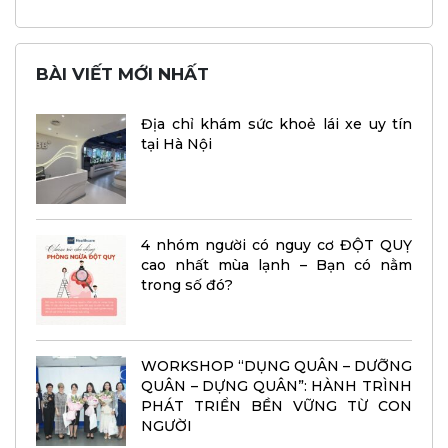
BÀI VIẾT MỚI NHẤT
Địa chỉ khám sức khoẻ lái xe uy tín
tại Hà Nội
4 nhóm người có nguy cơ ĐỘT QUỴ
cao nhất mùa lạnh – Bạn có nằm
trong số đó?
WORKSHOP “DỤNG QUÂN – DƯỠNG
QUÂN – DỰNG QUÂN”: HÀNH TRÌNH
PHÁT TRIỂN BỀN VỮNG TỪ CON
NGƯỜI