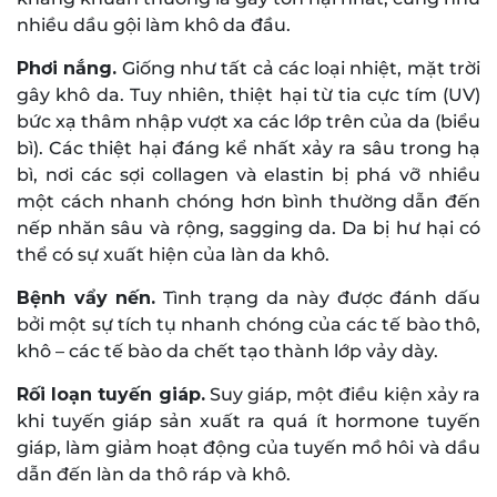
nhiều dầu gội làm khô da đầu.
Phơi nắng.
Giống như tất cả các loại nhiệt, mặt trời
gây khô da. Tuy nhiên, thiệt hại từ tia cực tím (UV)
bức xạ thâm nhập vượt xa các lớp trên của da (biểu
bì). Các thiệt hại đáng kể nhất xảy ra sâu trong hạ
bì, nơi các sợi collagen và elastin bị phá vỡ nhiều
một cách nhanh chóng hơn bình thường dẫn đến
nếp nhăn sâu và rộng, sagging da. Da bị hư hại có
thể có sự xuất hiện của làn da khô.
Bệnh vẩy nến.
Tình trạng da này được đánh dấu
bởi một sự tích tụ nhanh chóng của các tế bào thô,
khô – các tế bào da chết tạo thành lớp vảy dày.
Rối loạn tuyến giáp.
Suy giáp, một điều kiện xảy ra
khi tuyến giáp sản xuất ra quá ít hormone tuyến
giáp, làm giảm hoạt động của tuyến mồ hôi và dầu
dẫn đến làn da thô ráp và khô.