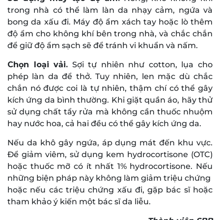
trong nhà có thể làm làn da nhạy cảm, ngứa và
bong da xấu đi. Máy độ ẩm xách tay hoặc lò thêm
độ ẩm cho không khí bên trong nhà, và chắc chắn
để giữ độ ẩm sạch sẽ để tránh vi khuẩn và nấm.
Chọn loại vải.
Sợi tự nhiên như cotton, lụa cho
phép làn da để thở. Tuy nhiên, len mặc dù chắc
chắn nó được coi là tự nhiên, thậm chí có thể gây
kích ứng da bình thường. Khi giặt quần áo, hãy thử
sử dụng chất tẩy rửa mà không cần thuốc nhuộm
hay nước hoa, cả hai đều có thể gây kích ứng da.
Nếu da khô gây ngứa, áp dụng mát đến khu vực.
Để giảm viêm, sử dụng kem hydrocortisone (OTC)
hoặc thuốc mỡ có ít nhất 1% hydrocortisone. Nếu
những biện pháp này không làm giảm triệu chứng
hoặc nếu các triệu chứng xấu đi, gặp bác sĩ hoặc
tham khảo ý kiến một bác sĩ da liễu.