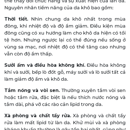
thể thay đổi chức năng và sự xuất hiện của làn da.
Nguyên nhân tiềm năng của da khô bao gồm:
Thời tiết.
Nhìn chung da khô nhất trong mùa
đông, khi nhiệt độ và độ ẩm giảm. Điều kiện mùa
đông cũng có xu hướng làm cho khô da hiện có tồi
tệ hơn. Nhưng ngược lại có thể đúng nếu sống ở
vùng sa mạc, nơi nhiệt độ có thể tăng cao nhưng
vẫn còn độ ẩm thấp.
Sưởi ấm và điều hòa không khí.
Điều hòa không
khí và sưởi, bếp lò đốt gỗ, máy sưởi và lò sưởi tất cả
làm giảm độ ẩm và khô da.
Tắm nóng và vòi sen.
Thường xuyên tắm vòi sen
hoặc tắm rửa, đặc biệt là nếu thích nước nóng và
tắm dài, phá vỡ các rào cản lipid trong da.
Xà phòng và chất tẩy rửa.
Xà phòng và chất tẩy
rửa làm mất lipid từ làn da. Khử mùi và xà phòng
kháng khuẩn thường là gây tổn hại nhất, cũng như