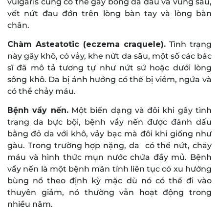
vulgaris cũng có thể gây bong da đầu và vùng sâu,
vết nứt đau đớn trên lòng bàn tay và lòng bàn
chân.
Chàm Asteatotic (eczema craquele).
Tình trạng
này gây khô, có vảy, khe nứt da sâu, một số các bác
sĩ đã mô tả tương tự như nứt sứ hoặc dưới lòng
sông khô. Da bị ảnh hưởng có thể bị viêm, ngứa và
có thể chảy máu.
Bệnh vẩy nến.
Một biến dạng và đôi khi gây tình
trạng da bực bội, bệnh vẩy nến được đánh dấu
bằng đỏ da với khô, vảy bạc mà đôi khi giống như
gàu. Trong trường hợp nặng, da có thể nứt, chảy
máu và hình thức mụn nước chứa đầy mủ. Bệnh
vẩy nến là một bệnh mãn tính liên tục có xu hướng
bùng nổ theo định kỳ mặc dù nó có thể đi vào
thuyên giảm, nó thường vẫn hoạt động trong
nhiều năm.