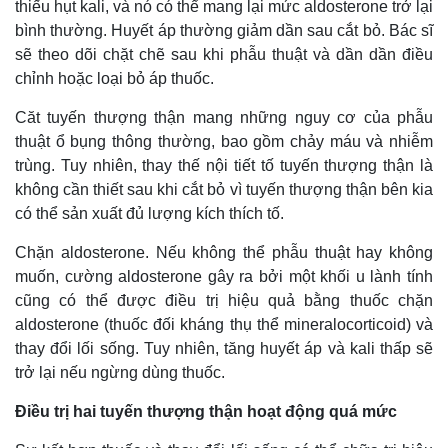
thiếu hụt kali, và nó có thể mang lại mức aldosterone trở lại
bình thường. Huyết áp thường giảm dần sau cắt bỏ. Bác sĩ
sẽ theo dõi chặt chẽ sau khi phẫu thuật và dần dần điều
chỉnh hoặc loại bỏ áp thuốc.
Căt tuyến thượng thận mang những nguy cơ của phẫu
thuật ổ bụng thông thường, bao gồm chảy máu và nhiễm
trùng. Tuy nhiên, thay thế nội tiết tố tuyến thượng thận là
không cần thiết sau khi cắt bỏ vì tuyến thượng thận bên kia
có thể sản xuất đủ lượng kích thích tố.
Chặn aldosterone. Nếu không thể phẫu thuật hay không
muốn, cường aldosterone gây ra bởi một khối u lành tính
cũng có thể được điều trị hiệu quả bằng thuốc chặn
aldosterone (thuốc đối kháng thụ thể mineralocorticoid) và
thay đổi lối sống. Tuy nhiên, tăng huyết áp và kali thấp sẽ
trở lại nếu ngừng dùng thuốc.
Điều trị hai tuyến thượng thận hoạt động quá mức