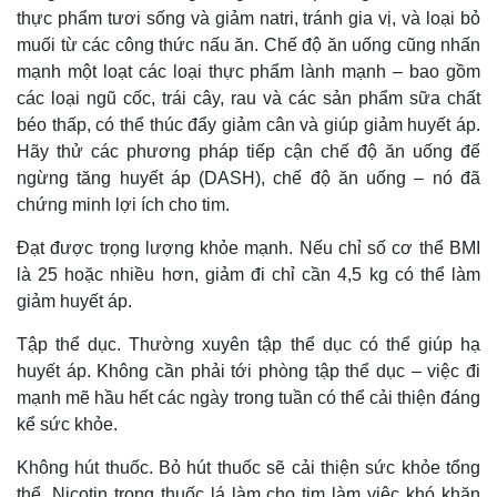
thực phẩm tươi sống và giảm natri, tránh gia vị, và loại bỏ
muối từ các công thức nấu ăn. Chế độ ăn uống cũng nhấn
mạnh một loạt các loại thực phẩm lành mạnh – bao gồm
các loại ngũ cốc, trái cây, rau và các sản phẩm sữa chất
béo thấp, có thể thúc đẩy giảm cân và giúp giảm huyết áp.
Hãy thử các phương pháp tiếp cận chế độ ăn uống để
ngừng tăng huyết áp (DASH), chế độ ăn uống – nó đã
chứng minh lợi ích cho tim.
Đạt được trọng lượng khỏe mạnh. Nếu chỉ số cơ thể BMI
là 25 hoặc nhiều hơn, giảm đi chỉ cần 4,5 kg có thể làm
giảm huyết áp.
Tập thể dục. Thường xuyên tập thể dục có thể giúp hạ
huyết áp. Không cần phải tới phòng tập thể dục – việc đi
mạnh mẽ hầu hết các ngày trong tuần có thể cải thiện đáng
kể sức khỏe.
Không hút thuốc. Bỏ hút thuốc sẽ cải thiện sức khỏe tổng
thể. Nicotin trong thuốc lá làm cho tim làm việc khó khăn