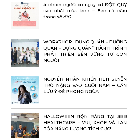
4 nhóm người có nguy cơ ĐỘT QUỴ
cao nhất mùa lạnh – Bạn có nằm
trong số đó?
WORKSHOP “DỤNG QUÂN – DƯỠNG
QUÂN – DỰNG QUÂN”: HÀNH TRÌNH
PHÁT TRIỂN BỀN VỮNG TỪ CON
NGƯỜI
NGUYÊN NHÂN KHIẾN HEN SUYỄN
TRỞ NẶNG VÀO CUỐI NĂM – CẦN
LƯU Ý ĐỂ PHÒNG NGỪA
HALLOWEEN RỘN RÀNG TẠI SBB
HEALTHCARE – VUI, KHỎE VÀ LAN
TỎA NĂNG LƯỢNG TÍCH CỰC!