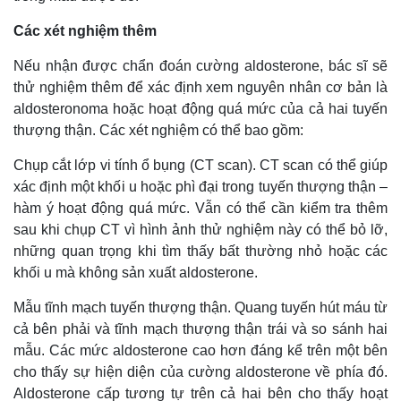
Các xét nghiệm thêm
Nếu nhận được chẩn đoán cường aldosterone, bác sĩ sẽ
thử nghiệm thêm để xác định xem nguyên nhân cơ bản là
aldosteronoma hoặc hoạt động quá mức của cả hai tuyến
thượng thận. Các xét nghiệm có thể bao gồm:
Chụp cắt lớp vi tính ổ bụng (CT scan). CT scan có thể giúp
xác định một khối u hoặc phì đại trong tuyến thượng thận –
hàm ý hoạt động quá mức. Vẫn có thể cần kiểm tra thêm
sau khi chụp CT vì hình ảnh thử nghiệm này có thể bỏ lỡ,
những quan trọng khi tìm thấy bất thường nhỏ hoặc các
khối u mà không sản xuất aldosterone.
Mẫu tĩnh mạch tuyến thượng thận. Quang tuyến hút máu từ
cả bên phải và tĩnh mạch thượng thận trái và so sánh hai
mẫu. Các mức aldosterone cao hơn đáng kể trên một bên
cho thấy sự hiện diện của cường aldosterone về phía đó.
Aldosterone cấp tương tự trên cả hai bên cho thấy hoạt