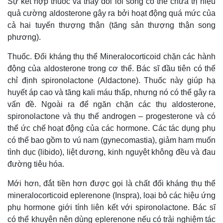
Sự kết hợp thuốc và thay đổi lối sống có thể chữa trị hiệu
quả cường aldosterone gây ra bởi hoạt động quá mức của
cả hai tuyến thượng thận (tăng sản thượng thận song
phương).
Thuốc. Đối kháng thụ thể Mineralocorticoid chặn các hành
động của aldosterone trong cơ thể. Bác sĩ đầu tiên có thể
chỉ định spironolactone (Aldactone). Thuốc này giúp hạ
huyết áp cao và tăng kali máu thấp, nhưng nó có thể gây ra
vấn đề. Ngoài ra để ngăn chặn các thụ aldosterone,
spironolactone và thụ thể androgen – progesterone và có
thể ức chế hoạt động của các hormone. Các tác dụng phụ
có thể bao gồm to vú nam (gynecomastia), giảm ham muốn
tình dục (libido), liệt dương, kinh nguyệt không đều và đau
đường tiêu hóa.
Mới hơn, đắt tiền hơn được gọi là chất đối kháng thụ thể
mineralocorticoid eplerenone (Inspra), loại bỏ các hiệu ứng
phụ hormone giới tính liên kết với spironolactone. Bác sĩ
có thể khuyên nên dùng eplerenone nếu có trải nghiệm tác