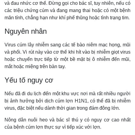
và đau nhức cơ thể. Đừng gọi cho bác sĩ, tuy nhiên, nếu có
các triệu chứng cúm và đang mang thai hoặc có một bệnh
mãn tính, chẳng hạn như khí phế thũng hoặc tình trạng tim.
Nguyên nhân
Virus cúm lây nhiễm sang các tế bào niêm mạc họng, mũi
và phổi. Vi rút này vào cơ thể khi hít vào bị nhiễm giọt virus
hoặc chuyển trực tiếp từ một bề mặt bị ô nhiễm đến mũi,
mắt hoặc miệng trên bàn tay.
Yếu tố nguy cơ
Nếu đã đi du lịch đến một khu vực nơi mà rất nhiều người
bị ảnh hưởng bởi dịch cúm lợn H1N1, có thể đã bị nhiễm
virus, đặc biệt nếu dành thời gian trong đám đông lớn.
Nông dân nuôi heo và bác sĩ thú y có nguy cơ cao nhất
của bệnh cúm lợn thực sự vì tiếp xúc với lợn.