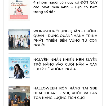
4 nhóm người có nguy cơ ĐỘT QUỴ
cao nhất mùa lạnh – Bạn có nằm
trong số đó?
WORKSHOP “DỤNG QUÂN – DƯỠNG
QUÂN – DỰNG QUÂN”: HÀNH TRÌNH
PHÁT TRIỂN BỀN VỮNG TỪ CON
NGƯỜI
NGUYÊN NHÂN KHIẾN HEN SUYỄN
TRỞ NẶNG VÀO CUỐI NĂM – CẦN
LƯU Ý ĐỂ PHÒNG NGỪA
HALLOWEEN RỘN RÀNG TẠI SBB
HEALTHCARE – VUI, KHỎE VÀ LAN
TỎA NĂNG LƯỢNG TÍCH CỰC!