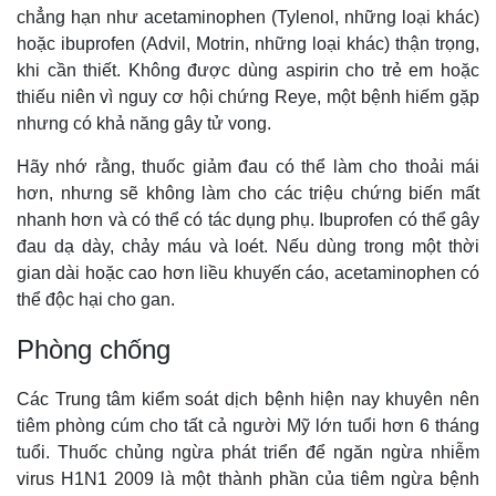
chẳng hạn như acetaminophen (Tylenol, những loại khác)
hoặc ibuprofen (Advil, Motrin, những loại khác) thận trọng,
khi cần thiết. Không được dùng aspirin cho trẻ em hoặc
thiếu niên vì nguy cơ hội chứng Reye, một bệnh hiếm gặp
nhưng có khả năng gây tử vong.
Hãy nhớ rằng, thuốc giảm đau có thể làm cho thoải mái
hơn, nhưng sẽ không làm cho các triệu chứng biến mất
nhanh hơn và có thể có tác dụng phụ. Ibuprofen có thể gây
đau dạ dày, chảy máu và loét. Nếu dùng trong một thời
gian dài hoặc cao hơn liều khuyến cáo, acetaminophen có
thể độc hại cho gan.
Phòng chống
Các Trung tâm kiểm soát dịch bệnh hiện nay khuyên nên
tiêm phòng cúm cho tất cả người Mỹ lớn tuổi hơn 6 tháng
tuổi. Thuốc chủng ngừa phát triển để ngăn ngừa nhiễm
virus H1N1 2009 là một thành phần của tiêm ngừa bệnh