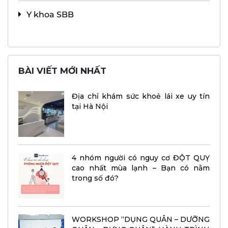
Y khoa SBB
BÀI VIẾT MỚI NHẤT
Địa chỉ khám sức khoẻ lái xe uy tín
tại Hà Nội
4 nhóm người có nguy cơ ĐỘT QUỴ
cao nhất mùa lạnh – Bạn có nằm
trong số đó?
WORKSHOP “DỤNG QUÂN – DƯỠNG