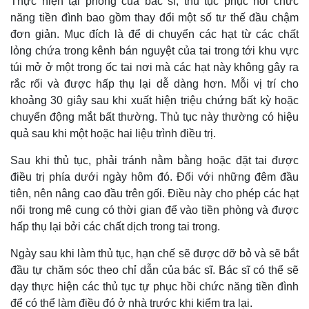
Thực hiện tại phòng của bác sĩ, thủ tục phục hồi chức
năng tiền đình bao gồm thay đổi một số tư thế đầu chậm
đơn giản. Mục đích là để di chuyển các hạt từ các chất
lỏng chứa trong kênh bán nguyệt của tai trong tới khu vực
túi mở ở một trong ốc tai nơi mà các hạt này không gây ra
rắc rối và được hấp thụ lại dễ dàng hơn. Mỗi vị trí cho
khoảng 30 giây sau khi xuất hiện triệu chứng bất kỳ hoặc
chuyển động mắt bất thường. Thủ tục này thường có hiệu
quả sau khi một hoặc hai liệu trình điều trị.
Sau khi thủ tục, phải tránh nằm bằng hoặc đặt tai được
điều trị phía dưới ngày hôm đó. Đối với những đêm đầu
tiên, nên nâng cao đầu trên gối. Điều này cho phép các hạt
nổi trong mê cung có thời gian để vào tiền phòng và được
hấp thụ lại bởi các chất dịch trong tai trong.
Ngày sau khi làm thủ tục, hạn chế sẽ được dỡ bỏ và sẽ bắt
đầu tự chăm sóc theo chỉ dẫn của bác sĩ. Bác sĩ có thể sẽ
dạy thực hiện các thủ tục tự phục hồi chức năng tiền đình
để có thể làm điều đó ở nhà trước khi kiểm tra lại.