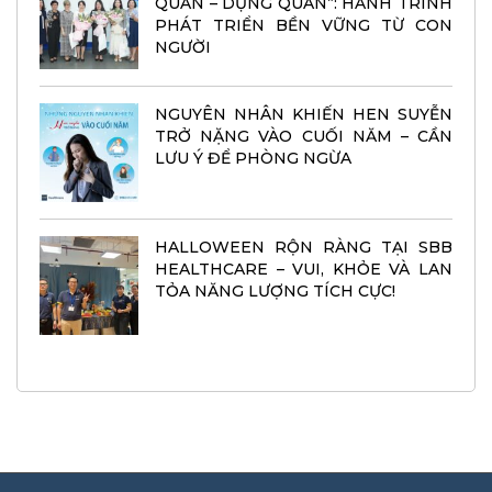
QUÂN – DỰNG QUÂN”: HÀNH TRÌNH
PHÁT TRIỂN BỀN VỮNG TỪ CON
NGƯỜI
NGUYÊN NHÂN KHIẾN HEN SUYỄN
TRỞ NẶNG VÀO CUỐI NĂM – CẦN
LƯU Ý ĐỂ PHÒNG NGỪA
HALLOWEEN RỘN RÀNG TẠI SBB
HEALTHCARE – VUI, KHỎE VÀ LAN
TỎA NĂNG LƯỢNG TÍCH CỰC!