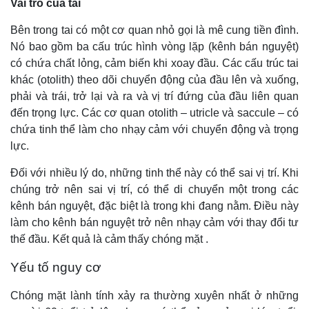
Vai trò của tai
Bên trong tai có một cơ quan nhỏ gọi là mê cung tiền đình.
Nó bao gồm ba cấu trúc hình vòng lặp (kênh bán nguyệt)
có chứa chất lỏng, cảm biến khi xoay đầu. Các cấu trúc tai
khác (otolith) theo dõi chuyển động của đầu lên và xuống,
phải và trái, trở lại và ra và vị trí đứng của đầu liên quan
đến trọng lực. Các cơ quan otolith – utricle và saccule – có
chứa tinh thể làm cho nhạy cảm với chuyển động và trọng
lực.
Đối với nhiều lý do, những tinh thể này có thể sai vị trí. Khi
chúng trở nên sai vị trí, có thể di chuyển một trong các
kênh bán nguyệt, đặc biệt là trong khi đang nằm. Điều này
làm cho kênh bán nguyệt trở nên nhạy cảm với thay đổi tư
thế đầu. Kết quả là cảm thấy chóng mặt .
Yếu tố nguy cơ
Chóng mặt lành tính xảy ra thường xuyên nhất ở những