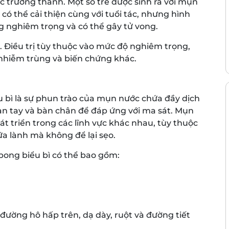
c trưởng thành. Một số trẻ được sinh ra với mụn
có thể cải thiện cùng với tuổi tác, nhưng hình
g nghiêm trọng và có thể gây tử vong.
. Điều trị tùy thuộc vào mức độ nghiêm trọng,
hiễm trùng và biến chứng khác.
u bì là sự phun trào của mụn nước chứa đầy dịch
àn tay và bàn chân để đáp ứng với ma sát. Mụn
t triển trong các lĩnh vực khác nhau, tùy thuộc
ữa lành mà không để lại sẹo.
 bong biểu bì có thể bao gồm:
đường hô hấp trên, dạ dày, ruột và đường tiết