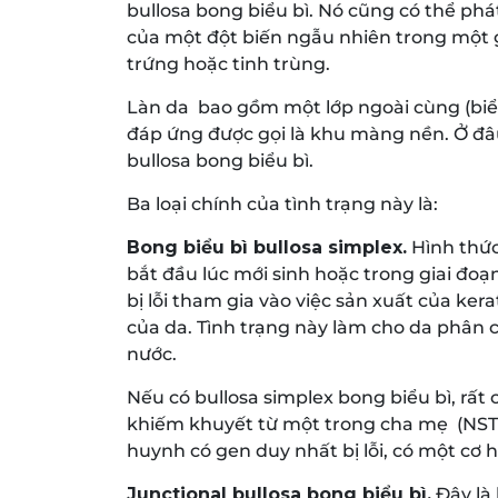
bullosa bong biểu bì. Nó cũng có thể phá
của một đột biến ngẫu nhiên trong một g
trứng hoặc tinh trùng.
Làn da bao gồm một lớp ngoài cùng (biểu 
đáp ứng được gọi là khu màng nền. Ở đâu
bullosa bong biểu bì.
Ba loại chính của tình trạng này là:
Bong biểu bì bullosa simplex.
Hình thức
bắt đầu lúc mới sinh hoặc trong giai đoạ
bị lỗi tham gia vào việc sản xuất của kera
của da. Tình trạng này làm cho da phân c
nước.
Nếu có bullosa simplex bong biểu bì, rất
khiếm khuyết từ một trong cha mẹ (NST
huynh có gen duy nhất bị lỗi, có một cơ h
Junctional bullosa bong biểu bì.
Đây là 