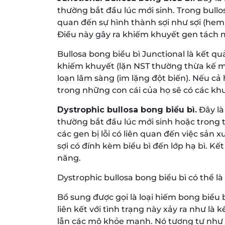
thường bắt đầu lúc mới sinh. Trong bullosa
quan đến sự hình thành sợi như sợi (he
Điều này gây ra khiếm khuyết gen tách
Bullosa bong biểu bì Junctional là kết q
khiếm khuyết (lặn NST thường thừa kế m
loạn lâm sàng (im lặng đột biến). Nếu cả 
trong những con cái của họ sẽ có các khuy
Dystrophic bullosa bong biểu bì.
Đây là
thường bắt đầu lúc mới sinh hoặc trong t
các gen bị lỗi có liên quan đến việc sản x
sợi có đính kèm biểu bì đến lớp hạ bì. Kế
năng.
Dystrophic bullosa bong biểu bì có thể là 
Bổ sung được gọi là loại hiếm bong biểu b
liên kết với tình trạng này xảy ra như l
lẫn các mô khỏe mạnh. Nó tương tự như 