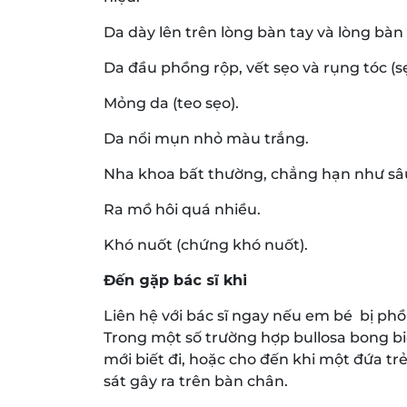
Da dày lên trên lòng bàn tay và lòng bàn
Da đầu phồng rộp, vết sẹo và rụng tóc (s
Mỏng da (teo sẹo).
Da nổi mụn nhỏ màu trắng.
Nha khoa bất thường, chẳng hạn như sâ
Ra mồ hôi quá nhiều.
Khó nuốt (chứng khó nuốt).
Đến gặp bác sĩ khi
Liên hệ với bác sĩ ngay nếu em bé bị phồn
Trong một số trường hợp bullosa bong biể
mới biết đi, hoặc cho đến khi một đứa tr
sát gây ra trên bàn chân.