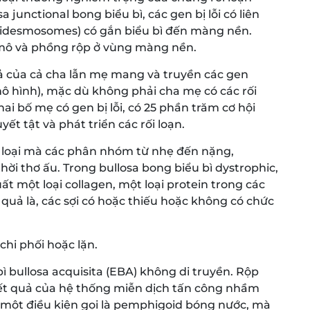
 junctional bong biểu bì, các gen bị lỗi có liên
midesmosomes) có gắn biểu bì đến màng nền.
 mô và phồng rộp ở vùng màng nền.
uả của cả cha lẫn mẹ mang và truyền các gen
ô hình), mặc dù không phải cha mẹ có các rối
hai bố mẹ có gen bị lỗi, có 25 phần trăm cơ hội
ết tật và phát triển các rối loạn.
 loại mà các phân nhóm từ nhẹ đến nặng,
hời thơ ấu. Trong bullosa bong biểu bì dystrophic,
uất một loại collagen, một loại protein trong các
t quả là, các sợi có hoặc thiếu hoặc không có chức
chi phối hoặc lặn.
ì bullosa acquisita (EBA) không di truyền. Rộp
à kết quả của hệ thống miễn dịch tấn công nhầm
một điều kiện gọi là pemphigoid bóng nước, mà