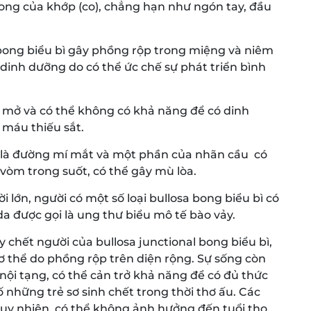
ong của khớp (co), chẳng hạn như ngón tay, đầu
bong biểu bì gây phồng rộp trong miệng và niêm
dinh dưỡng do có thể ức chế sự phát triển bình
t mở và có thể không có khả năng để có dinh
 máu thiếu sắt.
 là đường mí mắt và một phần của nhãn cầu có
vòm trong suốt, có thể gây mù lòa.
 lớn, người có một số loại bullosa bong biểu bì có
da được gọi là ung thư biểu mô tế bào vảy.
y chết người của bullosa junctional bong biểu bì,
 thể do phồng rộp trên diện rộng. Sự sống còn
 nội tạng, có thể cản trở khả năng để có đủ thức
ố những trẻ sơ sinh chết trong thời thơ ấu. Các
tuy nhiên, có thể không ảnh hưởng đến tuổi thọ.