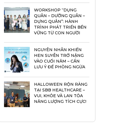
WORKSHOP “DỤNG
QUÂN – DƯỠNG QUÂN –
DỰNG QUÂN”: HÀNH
TRÌNH PHÁT TRIỂN BỀN
VỮNG TỪ CON NGƯỜI
NGUYÊN NHÂN KHIẾN
HEN SUYỄN TRỞ NẶNG
VÀO CUỐI NĂM – CẦN
LƯU Ý ĐỂ PHÒNG NGỪA
HALLOWEEN RỘN RÀNG
TẠI SBB HEALTHCARE –
VUI, KHỎE VÀ LAN TỎA
NĂNG LƯỢNG TÍCH CỰC!