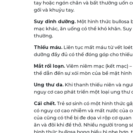
tay hoặc ngón chân và bất thường uốn c
gối và khuỷu tay.
Suy dinh dưỡng.
Một hình thức bullosa 
mạc khác, ăn uống có thể khó khăn. Suy 
thường.
Thiếu máu.
Liên tục mất máu từ vết loé
dưỡng đầy đủ có thể đóng góp cho thiếu
Mắt rối loạn.
Viêm niêm mạc (kết mạc) –
thể dẫn đến sự xói mòn của bề mặt hình 
Ung thư da.
Khi thanh thiếu niên và người
nguy cơ cao phát triển một loại ung thư 
Cái chết.
Trẻ sơ sinh có một hình thức gâ
có nguy cơ cao nhiễm và mất nước của cơ
của cũng có thể bị đe dọa vì rộp cơ quan
ăn và đôi khi để thở. Nhiều người trong s
hình thức bullosa bong biểu bì nhẹ hơn, 