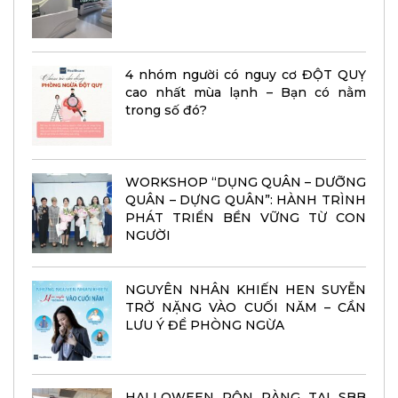
4 nhóm người có nguy cơ ĐỘT QUỴ
cao nhất mùa lạnh – Bạn có nằm
trong số đó?
WORKSHOP “DỤNG QUÂN – DƯỠNG
QUÂN – DỰNG QUÂN”: HÀNH TRÌNH
PHÁT TRIỂN BỀN VỮNG TỪ CON
NGƯỜI
NGUYÊN NHÂN KHIẾN HEN SUYỄN
TRỞ NẶNG VÀO CUỐI NĂM – CẦN
LƯU Ý ĐỂ PHÒNG NGỪA
HALLOWEEN RỘN RÀNG TẠI SBB