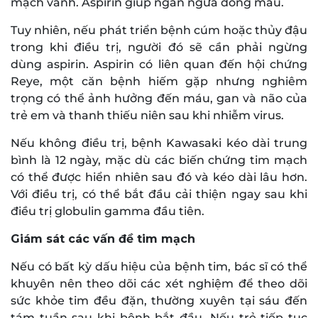
mạch vành. Aspirin giúp ngăn ngừa đông máu.
Tuy nhiên, nếu phát triển bệnh cúm hoặc thủy đậu
trong khi điều trị, người đó sẽ cần phải ngừng
dùng aspirin. Aspirin có liên quan đến hội chứng
Reye, một căn bệnh hiếm gặp nhưng nghiêm
trọng có thể ảnh hưởng đến máu, gan và não của
trẻ em và thanh thiếu niên sau khi nhiễm virus.
Nếu không điều trị, bệnh Kawasaki kéo dài trung
bình là 12 ngày, mặc dù các biến chứng tim mạch
có thể được hiển nhiên sau đó và kéo dài lâu hơn.
Với điều trị, có thể bắt đầu cải thiện ngay sau khi
điều trị globulin gamma đầu tiên.
Giám sát các vấn đề tim mạch
Nếu có bất kỳ dấu hiệu của bệnh tim, bác sĩ có thể
khuyên nên theo dõi các xét nghiệm để theo dõi
sức khỏe tim đều đặn, thường xuyên tại sáu đến
tám tuần sau khi bệnh bắt đầu. Nếu trẻ tiếp tục