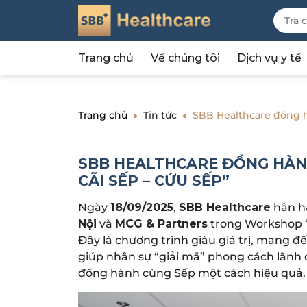
Trang chủ
Về chúng tôi
Dịch vụ y tế
Trang chủ
Tin tức
SBB Healthcare đồng 
SBB HEALTHCARE ĐỒNG HÀN
CÃI SẾP – CỨU SẾP”
Ngày
18/09/2025
,
SBB Healthcare
hân h
Nội
và
MCG & Partners
trong Workshop 
Đây là chương trình giàu giá trị, mang 
giúp nhân sự “giải mã” phong cách lãnh đ
đồng hành cùng Sếp một cách hiệu quả.