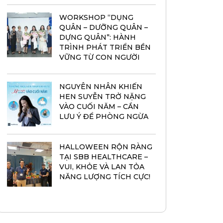
WORKSHOP “DỤNG
QUÂN – DƯỠNG QUÂN –
DỰNG QUÂN”: HÀNH
TRÌNH PHÁT TRIỂN BỀN
VỮNG TỪ CON NGƯỜI
NGUYÊN NHÂN KHIẾN
HEN SUYỄN TRỞ NẶNG
VÀO CUỐI NĂM – CẦN
LƯU Ý ĐỂ PHÒNG NGỪA
HALLOWEEN RỘN RÀNG
TẠI SBB HEALTHCARE –
VUI, KHỎE VÀ LAN TỎA
NĂNG LƯỢNG TÍCH CỰC!