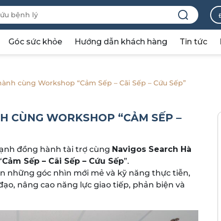
Góc sức khỏe
Hướng dẫn khách hàng
Tin tức
hành cùng Workshop “Cảm Sếp – Cãi Sếp – Cứu Sếp”
H CÙNG WORKSHOP “CẢM SẾP –
ạnh đồng hành tài trợ cùng
Navigos Search Hà
“
Cảm Sếp – Cãi Sếp – Cứu Sếp
”.
đến những góc nhìn mới mẻ và kỹ năng thực tiễn,
ạo, nâng cao năng lực giao tiếp, phản biện và