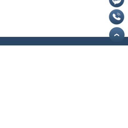
❮
khám chữa
07:30 -
17:00
trong tuần trừ