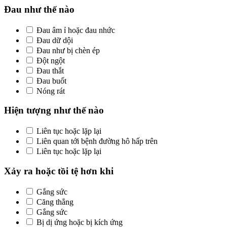
Đau như thế nào
Đau âm ỉ hoặc đau nhức
Đau dữ dội
Đau như bị chèn ép
Đột ngột
Đau thắt
Đau buốt
Nóng rát
Hiện tượng như thế nào
Liên tục hoặc lặp lại
Liên quan tới bệnh đường hô hấp trên
Liên tục hoặc lặp lại
Xảy ra hoặc tồi tệ hơn khi
Gắng sức
Căng thẳng
Gắng sức
Bị dị ứng hoặc bị kích ứng